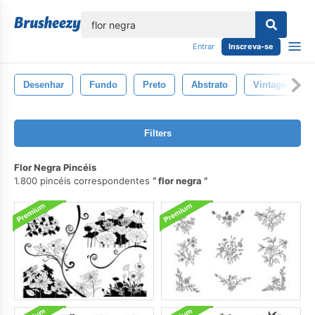
echar
Entrar
Inscreva-se
Desenhar
Fundo
Preto
Abstrato
Vintage
Filters
Flor Negra Pincéis
1.800 pincéis correspondentes
flor negra