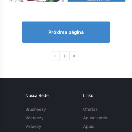
Próxima página
1
Nossa Rede
Links
Brusheezy
Ofertas
Vecteezy
Anunciantes
Videezy
Apoio