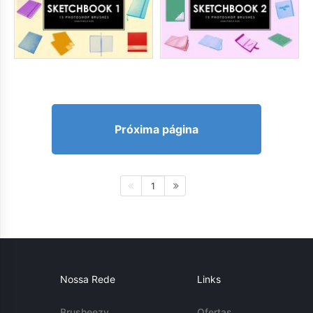
Próxima página
1
Nossa Rede
Links
Brusheezy
Ofertas