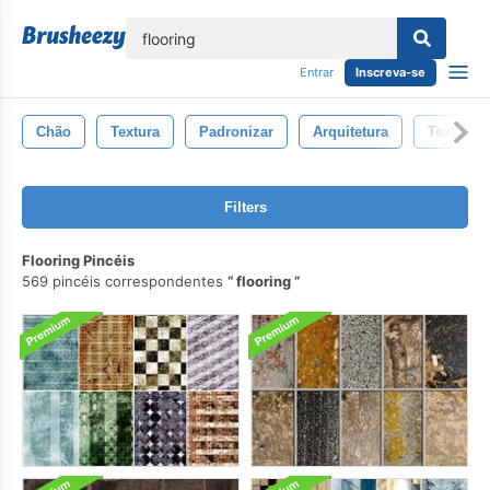
echar
Entrar
Inscreva-se
Chão
Textura
Padronizar
Arquitetura
Texturiz
Filters
Flooring Pincéis
569 pincéis correspondentes
flooring