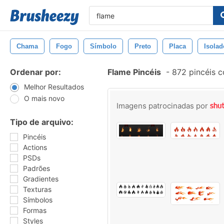
Chama
Fogo
Símbolo
Preto
Placa
Isolad
Ordenar por:
Flame Pincéis
-
872 pincéis 
Melhor Resultados
O mais novo
Imagens patrocinadas por
Tipo de arquivo:
Pincéis
Actions
PSDs
Padrões
Gradientes
Texturas
Símbolos
Formas
Styles