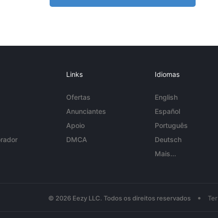
Links
Idiomas
Ofertas
English
Anunciantes
Español
Apoio
Português
rador
DMCA
Deutsch
Mais...
•
© 2026 Eezy LLC. Todos os direitos reservados
Te