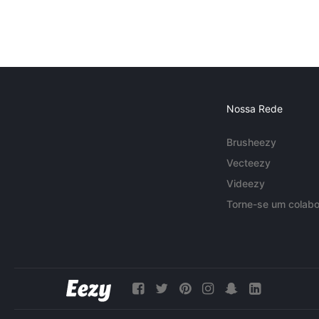
Nossa Rede
Brusheezy
Vecteezy
Videezy
Torne-se um colabo