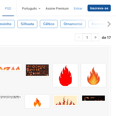
Inscreva-se
PSD
Português
Assine Premium
Entrar
moinho
Silhueta
Céltico
Ornamental
Escovas Tribai
de 17
1