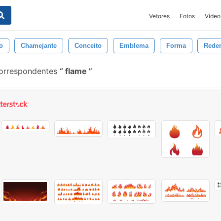
Vetores
Fotos
Vídeo
o
Chamejante
Conceito
Emblema
Forma
Rede
correspondentes
flame