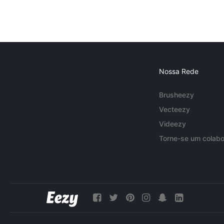
Nossa Rede
Brusheezy
Vecteezy
Videezy
Torne-se um colabo