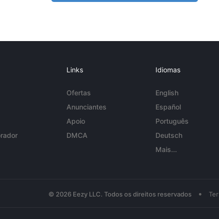
Links
Idiomas
Ofertas
English
Anunciantes
Español
Apoio
Português
rador
DMCA
Deutsch
Mais...
•
© 2026 Eezy LLC. Todos os direitos reservados
Te