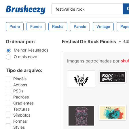
Pedra
Fundo
Rocha
Parede
Vintage
Pape
Ordenar por:
Festival De Rock Pincéis
-
349
Melhor Resultados
O mais novo
Imagens patrocinadas por
Tipo de arquivo:
Pincéis
Actions
PSDs
Padrões
Gradientes
Texturas
Símbolos
Formas
Styles