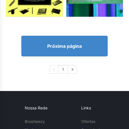
Próxima página
1
Nossa Rede
Links
Brusheezy
Ofertas