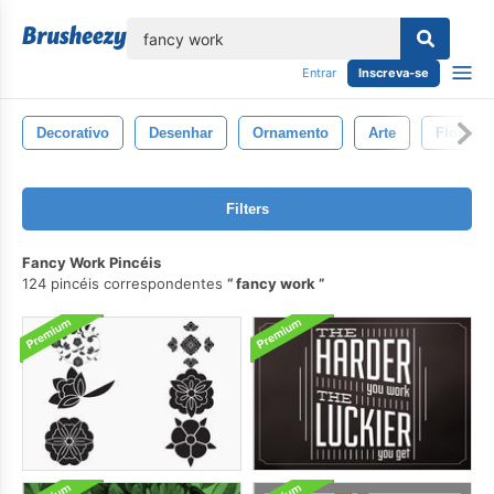
echar
Entrar
Inscreva-se
Decorativo
Desenhar
Ornamento
Arte
Flor
Filters
Fancy Work Pincéis
124 pincéis correspondentes
fancy work