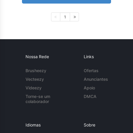
1
Nossa Rede
Links
Brusheezy
Ofertas
Vecteezy
Anunciantes
Videezy
Apoio
Torne-se um
DMCA
colaborador
Idiomas
Sobre