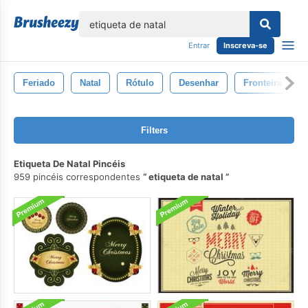
echar
Entrar
Inscreva-se
Feriado
Natal
Rótulo
Desenhar
Fronteira
Filters
Etiqueta De Natal Pincéis
959 pincéis correspondentes
etiqueta de natal