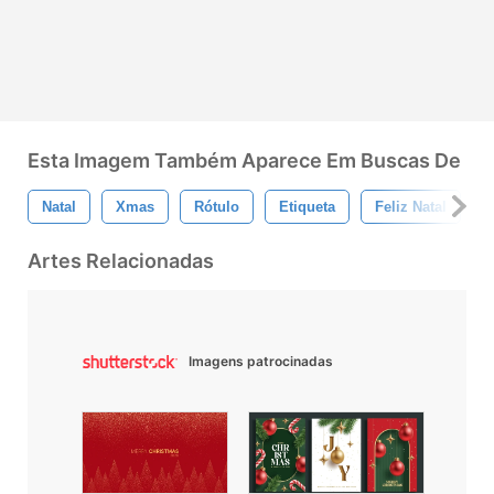
Esta Imagem Também Aparece Em Buscas De
Natal
Xmas
Rótulo
Etiqueta
Feliz Natal
V
Artes Relacionadas
Imagens patrocinadas