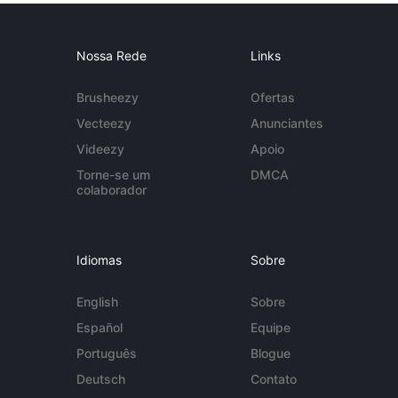
Nossa Rede
Links
Brusheezy
Ofertas
Vecteezy
Anunciantes
Videezy
Apoio
Torne-se um
DMCA
colaborador
Idiomas
Sobre
English
Sobre
Español
Equipe
Português
Blogue
Deutsch
Contato