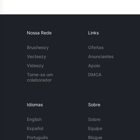
Nossa Rede
Links
Brusheezy
Ofertas
Vecteezy
Anunciantes
Videezy
Apoio
Torne-se um
DMCA
colaborador
Idiomas
Sobre
English
Sobre
Español
Equipe
Português
Blogue