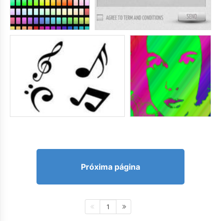
Próxima página
1