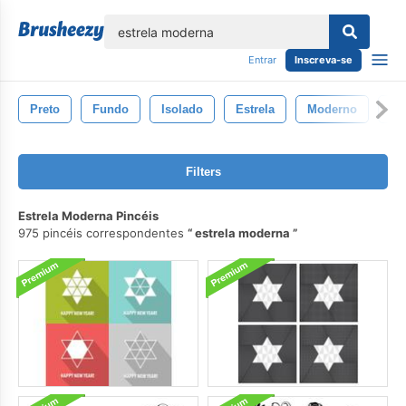
echar
Entrar
Inscreva-se
Preto
Fundo
Isolado
Estrela
Moderno
Sí
Filters
Estrela Moderna Pincéis
975 pincéis correspondentes
estrela moderna