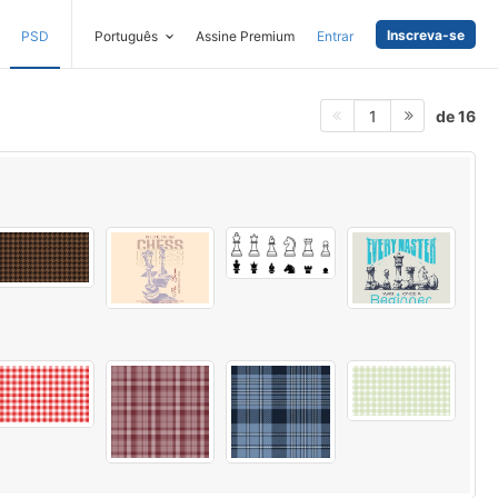
Inscreva-se
PSD
Português
Assine Premium
Entrar
de 16
1