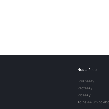
Nossa Rede
Brusheezy
Vecteezy
Videezy
Torne-se um colabo