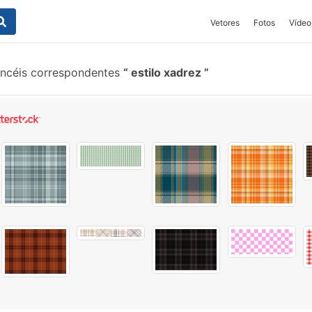
Vetores
Fotos
Vídeo
ncéis correspondentes
estilo xadrez