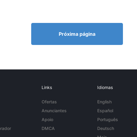
Próxima página
Links
Idiomas
Ofertas
English
Anunciantes
Español
Apoio
Português
rador
DMCA
Deutsch