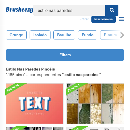
echar
Entrar
Inscreva-se
Grunge
Isolado
Barulho
Fundo
Pintura
C
Filters
Estilo Nas Paredes Pincéis
1.185 pincéis correspondentes
estilo nas paredes