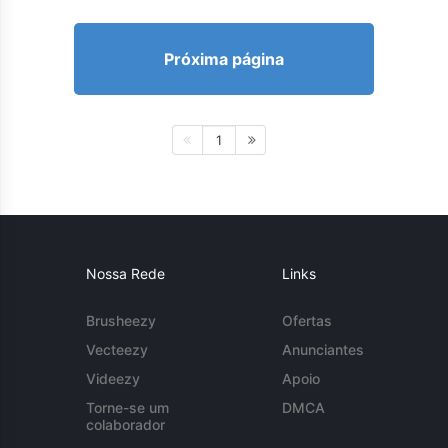
Próxima página
1
Nossa Rede
Links
Brusheezy
Ofertas
Vecteezy
Anunciantes
Videezy
Apoio
Torne-se um
DMCA
colaborador