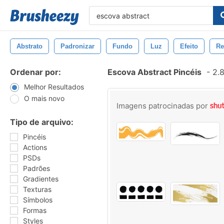
Abstrato
Padronizar
Fundo
Luz
Efeito
Re
Ordenar por:
Escova Abstract Pincéis
-
2.8
Melhor Resultados
O mais novo
Imagens patrocinadas por
Tipo de arquivo:
Pincéis
Actions
PSDs
Padrões
Gradientes
Texturas
Símbolos
Formas
Styles