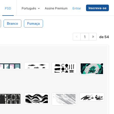
Inscreva-se
PSD
Português
Assine Premium
Entrar
Branco
Fumaça
de 54
1