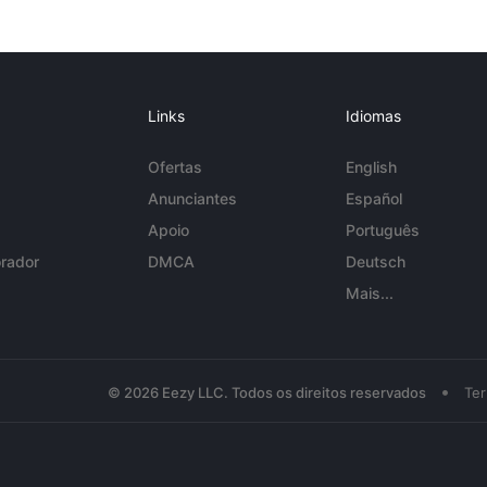
Links
Idiomas
Ofertas
English
Anunciantes
Español
Apoio
Português
rador
DMCA
Deutsch
Mais...
•
© 2026 Eezy LLC. Todos os direitos reservados
Te