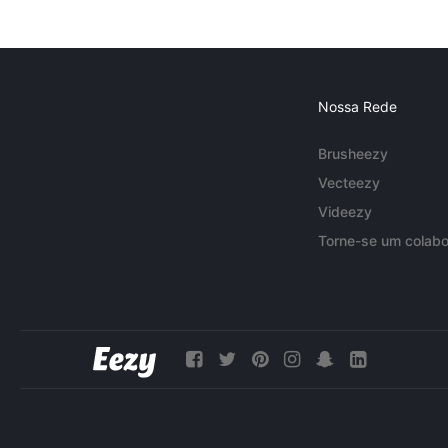
Nossa Rede
Brusheezy
Vecteezy
Videezy
Torne-se um colabo