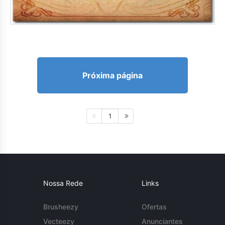
Próxima página
1
Nossa Rede
Links
Brusheezy
Ofertas
Vecteezy
Anunciantes