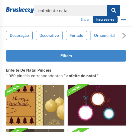
echar
Entrar
Inscreva-se
Decoração
Decorativo
Feriado
Ornamental
De
Filters
Enfeite De Natal Pincéis
1.080 pincéis correspondentes
enfeite de natal