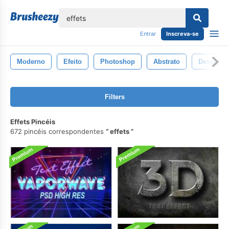
echar
Entrar
Inscreva-se
Moderno
Efeito
Photoshop
Abstrato
Desenhar
Filters
Effets Pincéis
672 pincéis correspondentes
effets