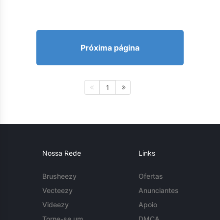
Próxima página
1
Nossa Rede
Links
Brusheezy
Ofertas
Vecteezy
Anunciantes
Videezy
Apoio
Torne-se um
DMCA