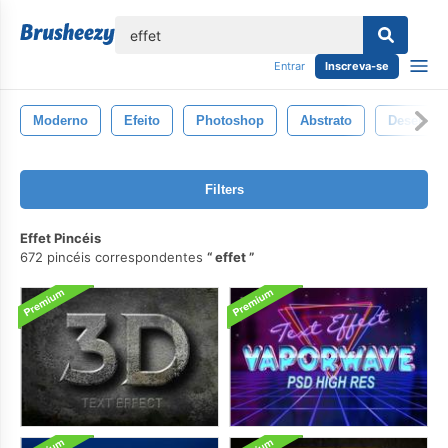
echar
Entrar
Inscreva-se
Moderno
Efeito
Photoshop
Abstrato
Desenhar
Filters
Effet Pincéis
672 pincéis correspondentes
effet