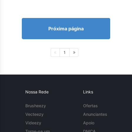
Próxima página
1
Nossa Rede
Links
Brusheezy
Ofertas
Vecteezy
Anunciantes
Videezy
Apoio
Torne-se um
DMCA