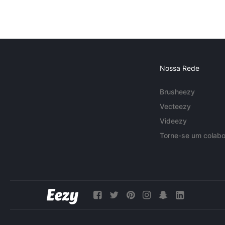
Nossa Rede
Brusheezy
Vecteezy
Videezy
Torne-se um colabo