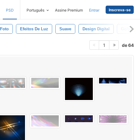
Inscreva-se
PSD
Português
Assine Premium
Entrar
 Foto
Efeitos De Luz
Suave
Design Digital
Golpe
de 64
1