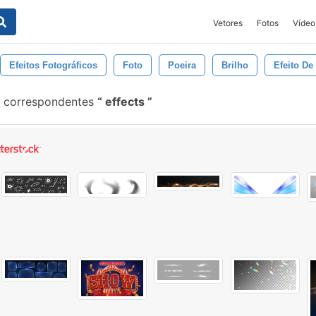
Vetores
Fotos
Vídeo
Efeitos Fotográficos
Foto
Poeira
Brilho
Efeito De
s correspondentes
effects