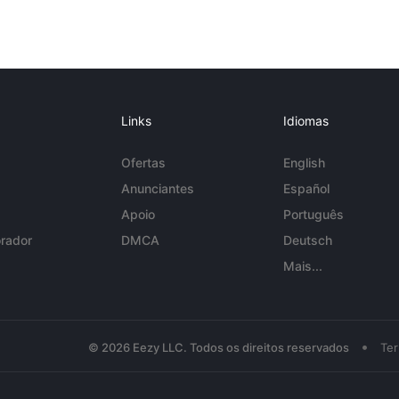
Links
Idiomas
Ofertas
English
Anunciantes
Español
Apoio
Português
rador
DMCA
Deutsch
Mais...
•
© 2026 Eezy LLC. Todos os direitos reservados
Te