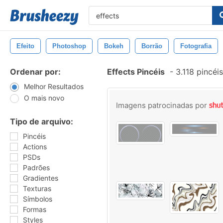
Efeito
Photoshop
Bokeh
Borrão
Fotografia
Ordenar por:
Effects Pincéis
-
3.118 pincéi
Melhor Resultados
O mais novo
Imagens patrocinadas por
Tipo de arquivo:
Pincéis
Actions
PSDs
Padrões
Gradientes
Texturas
Símbolos
Formas
Styles