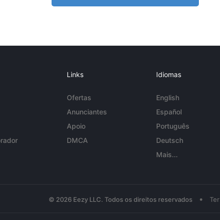
Links
Idiomas
Ofertas
English
Anunciantes
Español
Apoio
Português
rador
DMCA
Deutsch
Mais...
•
© 2026 Eezy LLC. Todos os direitos reservados
Te