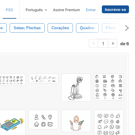
Inscreva-se
PSD
Português
Assine Premium
Entrar
os
Setas; Flechas
Corações
Quadro-
Filete
Giz
de 6
1