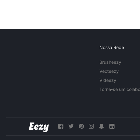
Nossa Rede
Brusheezy
Vecteezy
Videezy
Torne-se um colabo