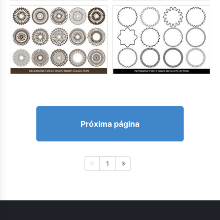
Próxima página
1