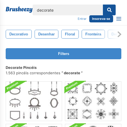
echar
Entrar
Inscreva-se
Decorativo
Desenhar
Floral
Fronteira
Decoraç
Filters
Decorate Pincéis
1.563 pincéis correspondentes
decorate