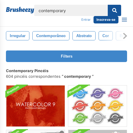
echar
Entrar
Inscreva-se
Irregular
Contemporâneo
Abstrato
Cor
Branco
Filters
Contemporary Pincéis
604 pincéis correspondentes
contemporary