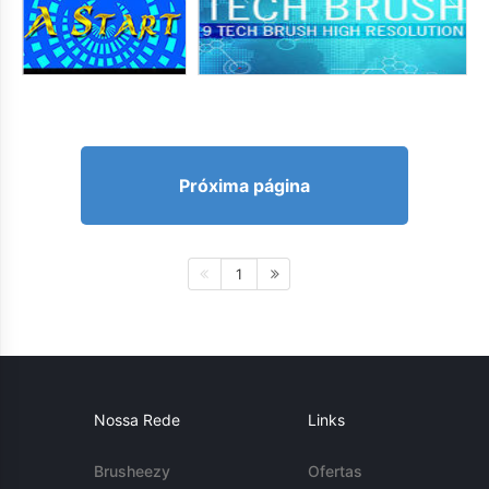
Próxima página
1
Nossa Rede
Links
Brusheezy
Ofertas