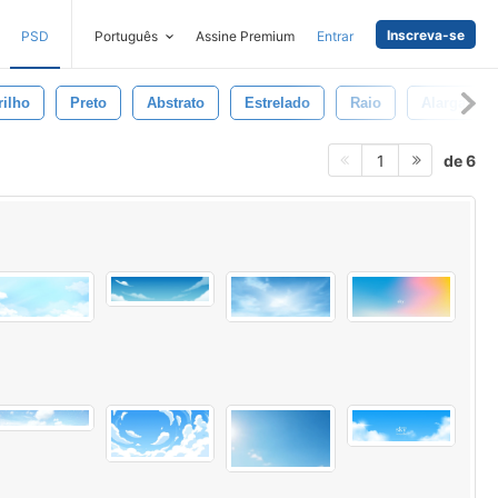
Inscreva-se
PSD
Português
Assine Premium
Entrar
rilho
Preto
Abstrato
Estrelado
Raio
Alargamen
de 6
1