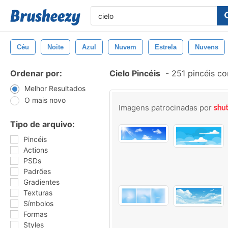
Céu
Noite
Azul
Nuvem
Estrela
Nuvens
Ordenar por:
Cielo Pincéis
-
251 pincéis c
Melhor Resultados
O mais novo
Imagens patrocinadas por
Tipo de arquivo:
Pincéis
Actions
PSDs
Padrões
Gradientes
Texturas
Símbolos
Formas
Styles