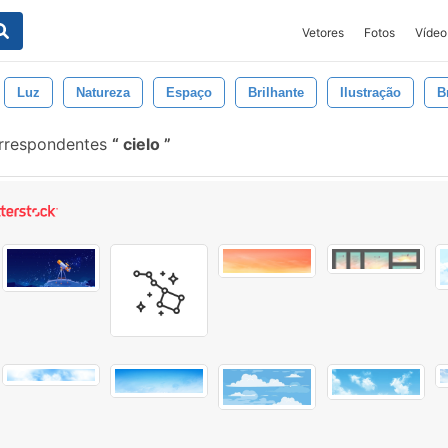
Vetores
Fotos
Vídeo
Luz
Natureza
Espaço
Brilhante
Ilustração
B
orrespondentes
cielo