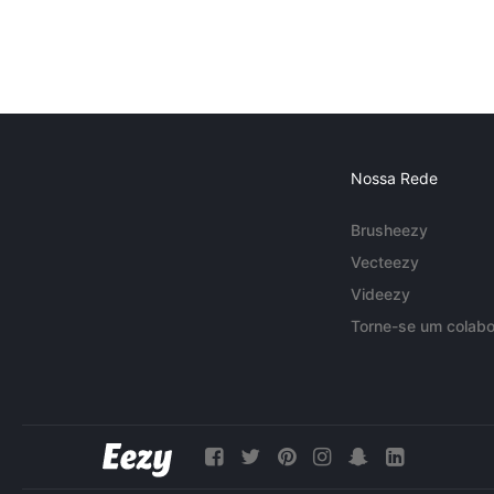
Nossa Rede
Brusheezy
Vecteezy
Videezy
Torne-se um colabo