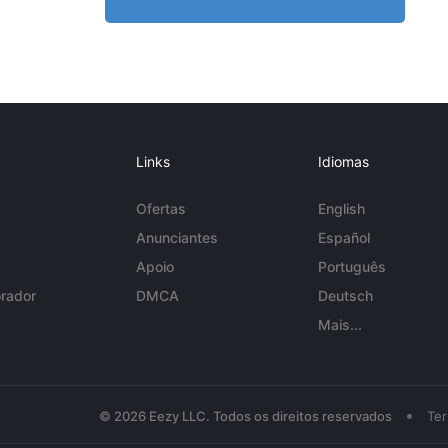
Links
Idiomas
Ofertas
English
Anunciantes
Español
Apoio
Português
rador
DMCA
Deutsch
Mais...
•
© 2026 Eezy LLC. Todos os direitos reservados
Te