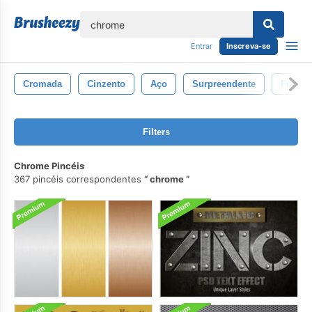
echar
Entrar
Inscreva-se
Cromada
Cinzento
Aço
Surpreendente
Fundo
Filters
Chrome Pincéis
367 pincéis correspondentes
chrome