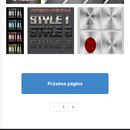
Próxima página
1