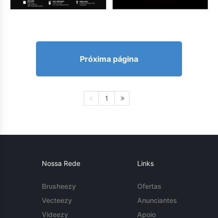
Próxima página
1
Nossa Rede
Links
Brusheezy
Ofertas
Vecteezy
Anunciantes
Videezy
Apoio