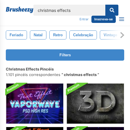
echar
Entrar
Inscreva-se
Feriado
Natal
Retro
Celebração
Vintage
I
Filters
Christmas Effects Pincéis
1.101 pincéis correspondentes
christmas effects