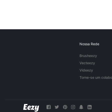
Nossa Rede
Brusheezy
Vecteezy
Videezy
Torne-se um colabo