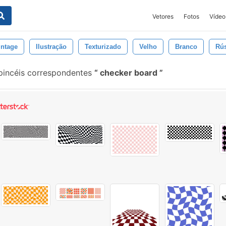
Vetores
Fotos
Vídeo
intage
Ilustração
Texturizado
Velho
Branco
Rús
pincéis correspondentes
checker board