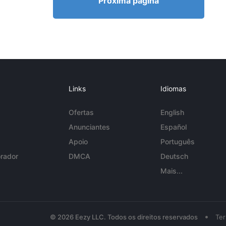
Próxima página
Links
Idiomas
Ofertas
English
Anunciantes
Español
Apoio
Português
rador
DMCA
Deutsch
Mais...
•
© 2026 Eezy LLC. Todos os direitos reservados
Te