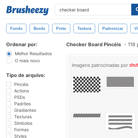
Fundo
Borda
Preto
Textura
Padronizar
V
Ordenar por:
Checker Board Pincéis
-
119 
Melhor Resultados
O mais novo
Imagens patrocinadas por
Tipo de arquivo:
Pincéis
Actions
PSDs
Padrões
Gradientes
Texturas
Símbolos
Formas
Styles