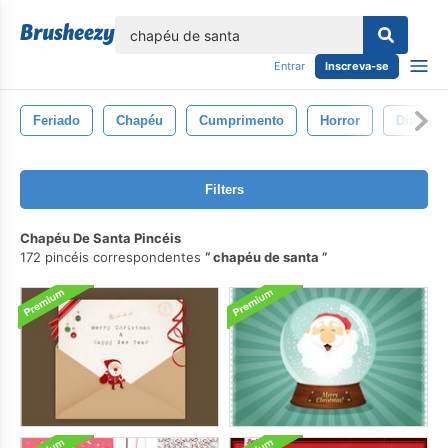
echar
Entrar
Inscreva-se
Feriado
Chapéu
Cumprimento
Horror
Dia Das
Filters
Chapéu De Santa Pincéis
172 pincéis correspondentes
chapéu de santa