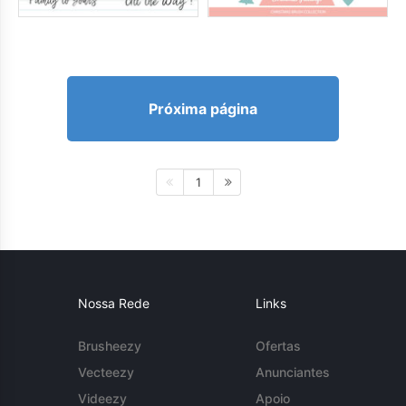
Próxima página
1
Nossa Rede
Links
Brusheezy
Ofertas
Vecteezy
Anunciantes
Videezy
Apoio