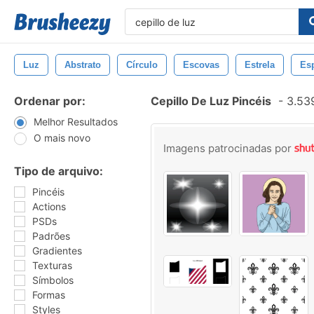
Luz
Abstrato
Círculo
Escovas
Estrela
Es
Ordenar por:
Cepillo De Luz Pincéis
-
3.539
Melhor Resultados
O mais novo
Imagens patrocinadas por
Tipo de arquivo:
Pincéis
Actions
PSDs
Padrões
Gradientes
Texturas
Símbolos
Formas
Styles