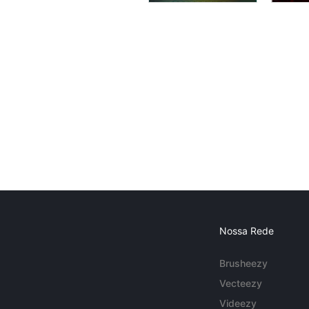
Nossa Rede
Brusheezy
Vecteezy
Videezy