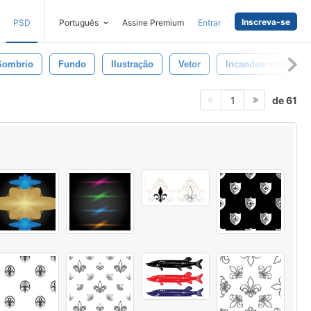
Inscreva-se
PSD
Português
Assine Premium
Entrar
Sombrio
Fundo
Ilustração
Vetor
Incandescente
de 61
1