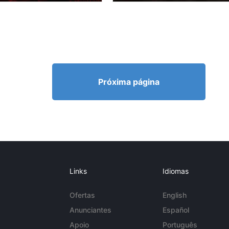
Próxima página
Links
Idiomas
Ofertas
English
Anunciantes
Español
Apoio
Português