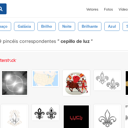
Vetores
Fotos
Vídeo
paço
Galáxia
Brilho
Noite
Brilhante
Azul
 pincéis correspondentes
cepillo de luz