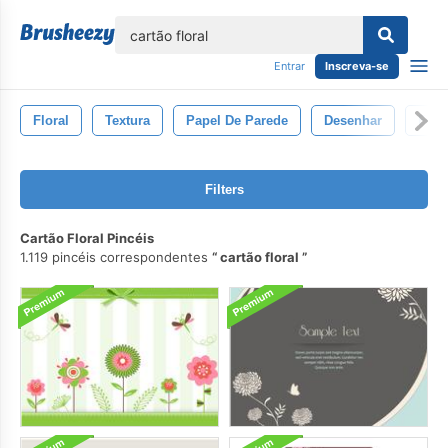
echar
Entrar
Inscreva-se
Floral
Textura
Papel De Parede
Desenhar
Flor
Filters
Cartão Floral Pincéis
1.119 pincéis correspondentes
cartão floral