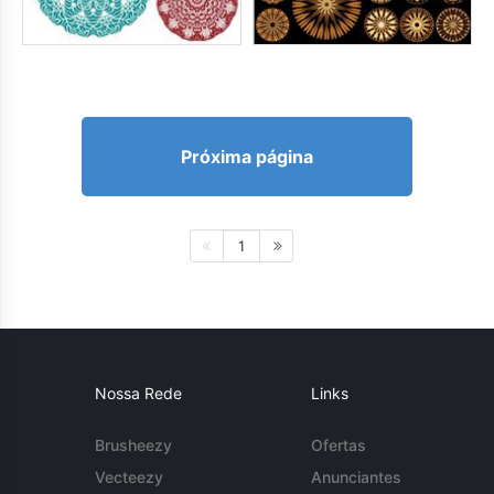
Próxima página
1
Nossa Rede
Links
Brusheezy
Ofertas
Vecteezy
Anunciantes