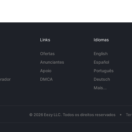
Links
Idiomas
Ofertas
English
Anunciantes
Español
Apoio
Português
rador
DMCA
Deutsch
Mais...
•
© 2026 Eezy LLC. Todos os direitos reservados
Te