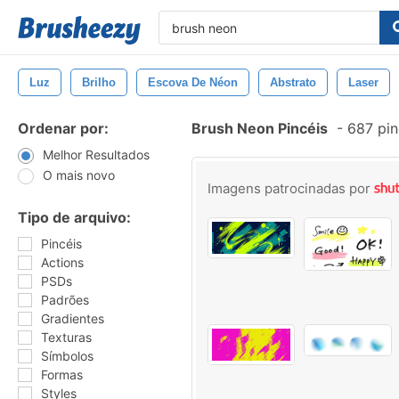
Luz
Brilho
Escova De Néon
Abstrato
Laser
Ordenar por:
Brush Neon Pincéis
-
687 pin
Melhor Resultados
O mais novo
Imagens patrocinadas por
Tipo de arquivo:
Pincéis
Actions
PSDs
Padrões
Gradientes
Texturas
Símbolos
Formas
Styles