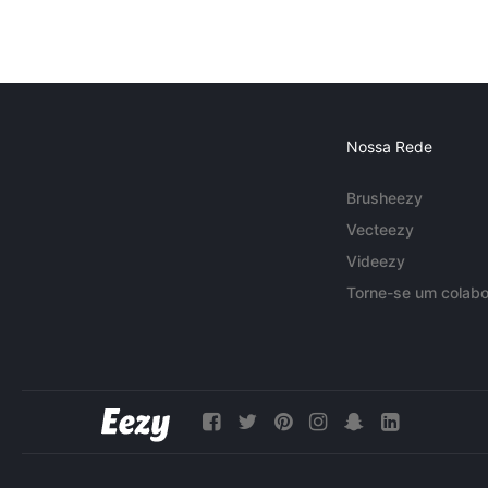
Nossa Rede
Brusheezy
Vecteezy
Videezy
Torne-se um colabo