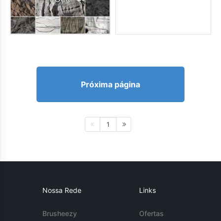
Próxima página
1
Nossa Rede
Links
Brusheezy
Ofertas