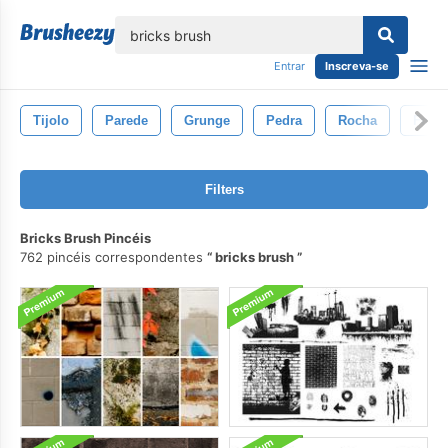
echar
Entrar
Inscreva-se
Tijolo
Parede
Grunge
Pedra
Rocha
Fend
Filters
Bricks Brush Pincéis
762 pincéis correspondentes
bricks brush