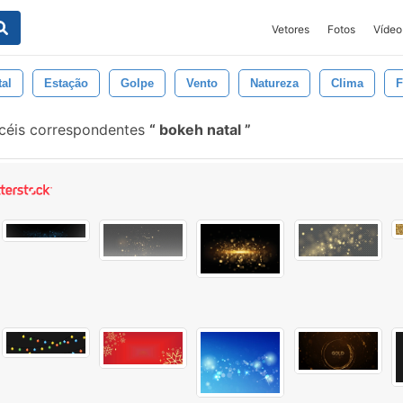
Vetores
Fotos
Vídeo
tal
Estação
Golpe
Vento
Natureza
Clima
F
céis correspondentes
bokeh natal