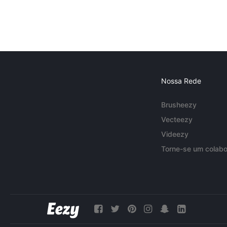
Nossa Rede
Brusheezy
Vecteezy
Videezy
Torne-se um colabo