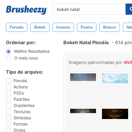
Feriado
Bokeh
Inverno
Poeira
Branco
Na
Ordenar por:
Bokeh Natal Pincéis
-
614 pin
Melhor Resultados
O mais novo
Imagens patrocinadas por
Tipo de arquivo:
Pincéis
Actions
PSDs
Padrões
Gradientes
Texturas
Símbolos
Formas
Styles