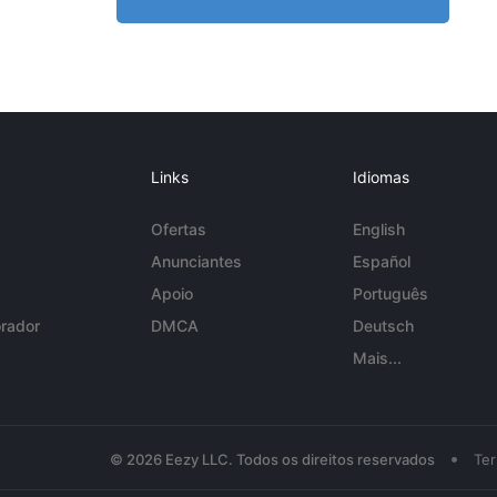
Links
Idiomas
Ofertas
English
Anunciantes
Español
Apoio
Português
rador
DMCA
Deutsch
Mais...
•
© 2026 Eezy LLC. Todos os direitos reservados
Te