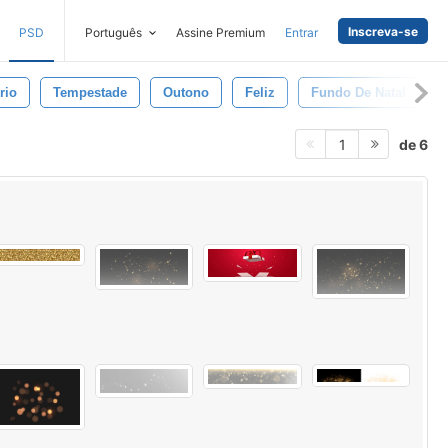
Inscreva-se
PSD
Português
Assine Premium
Entrar
rio
Tempestade
Outono
Feliz
Fundo De Natal
de 6
1