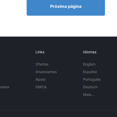
Próxima página
Links
Idiomas
Ofertas
English
Anunciantes
Español
Apoio
Português
rador
DMCA
Deutsch
Mais...