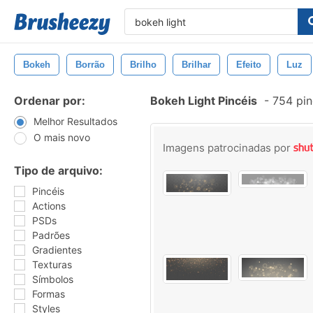
Bokeh
Borrão
Brilho
Brilhar
Efeito
Luz
Ordenar por:
Bokeh Light Pincéis
-
754 pin
Melhor Resultados
O mais novo
Imagens patrocinadas por
Tipo de arquivo:
Pincéis
Actions
PSDs
Padrões
Gradientes
Texturas
Símbolos
Formas
Styles