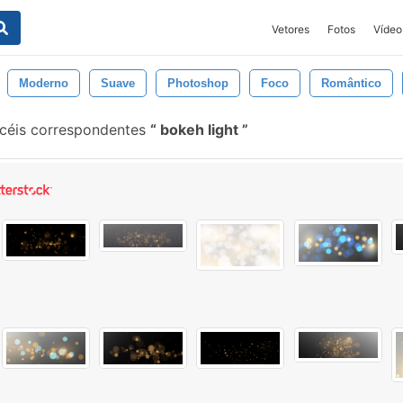
Vetores
Fotos
Vídeo
Moderno
Suave
Photoshop
Foco
Romântico
céis correspondentes
bokeh light