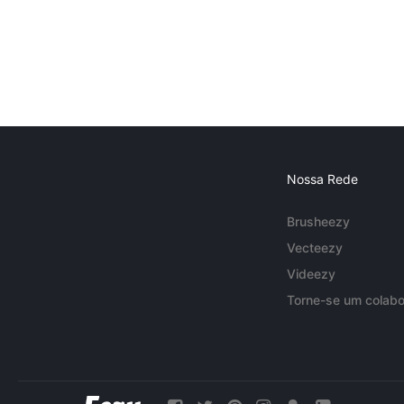
Nossa Rede
Brusheezy
Vecteezy
Videezy
Torne-se um colabo