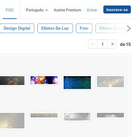
Inscreva-se
PSD
Português
Assine Premium
Entrar
Design Digital
Efeitos De Luz
Foto
Efeitos Fotográfico
de 15
1