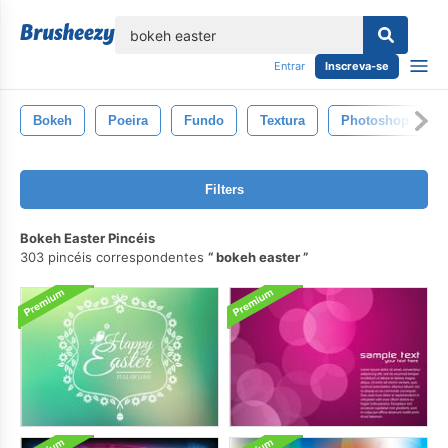
echar
Entrar
Inscreva-se
Bokeh
Poeira
Fundo
Textura
Photoshop
Filters
Bokeh Easter Pincéis
303 pincéis correspondentes
bokeh easter