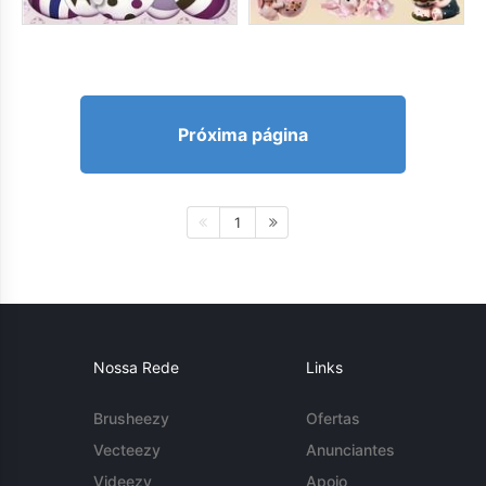
Próxima página
1
Nossa Rede
Links
Brusheezy
Ofertas
Vecteezy
Anunciantes
Videezy
Apoio