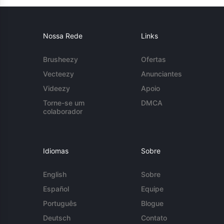
Nossa Rede
Links
Brusheezy
Ofertas
Vecteezy
Anunciantes
Videezy
Apoio
Torne-se um
DMCA
colaborador
Idiomas
Sobre
English
Sobre
Español
Equipe
Português
Blogue
Deutsch
Contato