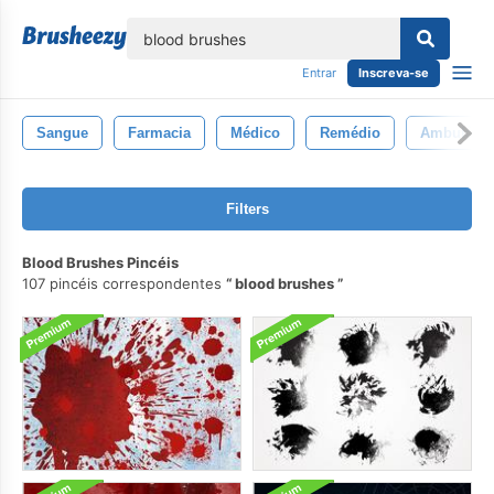
echar
Entrar
Inscreva-se
Sangue
Farmacia
Médico
Remédio
Ambulânci
Filters
Blood Brushes Pincéis
107 pincéis correspondentes
blood brushes