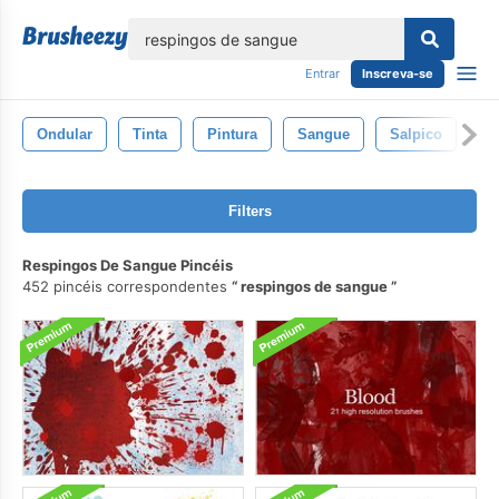
echar
Entrar
Inscreva-se
Ondular
Tinta
Pintura
Sangue
Salpico
Sp
Filters
Respingos De Sangue Pincéis
452 pincéis correspondentes
respingos de sangue