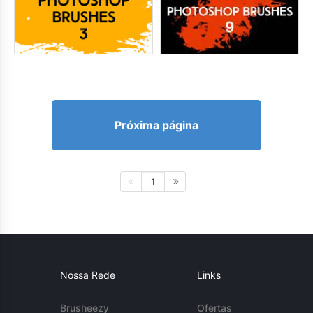
Próxima página
1
Nossa Rede
Links
Brusheezy
Ofertas