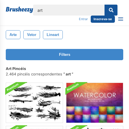
echar
Entrar
Inscreva-se
Arte
Vetor
Lineart
Filters
Art Pincéis
2.464 pincéis correspondentes
art