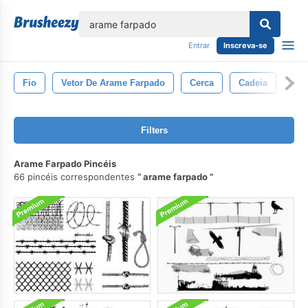
echar
Entrar
Inscreva-se
Fio
Vetor De Arame Farpado
Cerca
Cadeia
Filters
Arame Farpado Pincéis
66 pincéis correspondentes
arame farpado