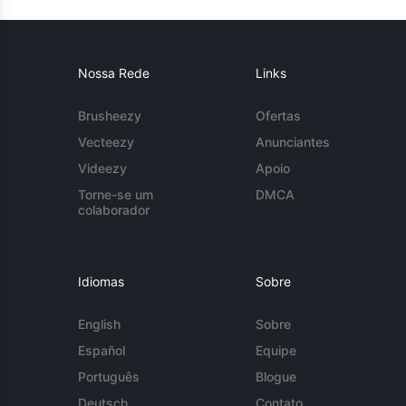
Nossa Rede
Links
Brusheezy
Ofertas
Vecteezy
Anunciantes
Videezy
Apoio
Torne-se um
DMCA
colaborador
Idiomas
Sobre
English
Sobre
Español
Equipe
Português
Blogue
Deutsch
Contato