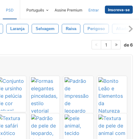
Inscreva-se
PSD
Português
Assine Premium
Entrar
Laranja
Selvagem
Raiva
Perigoso
Afiado
de 6
1