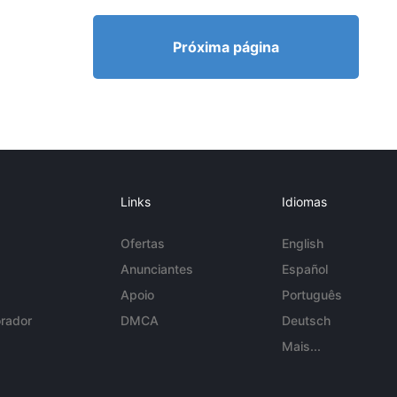
Próxima página
Links
Idiomas
Ofertas
English
Anunciantes
Español
Apoio
Português
rador
DMCA
Deutsch
Mais...