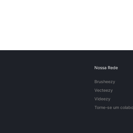
Nossa Rede
Brusheezy
Vecteezy
Videezy
Torne-se um colabo