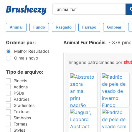
Animal
Fundo
Rasgado
Farrapo
Golpear
Ordenar por:
Animal Fur Pincéis
-
379 pinc
Melhor Resultados
O mais novo
Imagens patrocinadas por
Tipo de arquivo:
Pincéis
Actions
PSDs
Padrões
Gradientes
Texturas
Símbolos
Formas
Styles