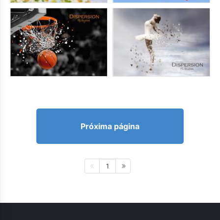
Próxima página
1