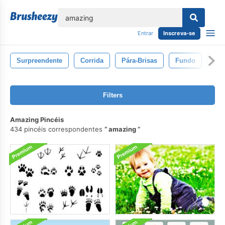
echar
Entrar
Inscreva-se
Surpreendente
Corrida
Pára-Brisas
Fundo
Ro
Filters
Amazing Pincéis
434 pincéis correspondentes
amazing