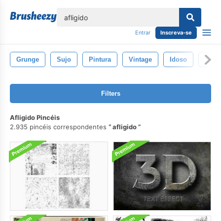
echar
Entrar
Inscreva-se
Grunge
Sujo
Pintura
Vintage
Idoso
Textu
Filters
Afligido Pincéis
2.935 pincéis correspondentes
afligido