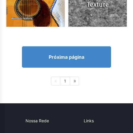
Próxima página
1
Nossa Rede
Links