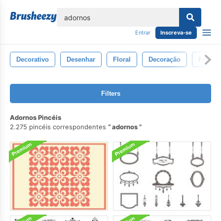
echar
Entrar
Inscreva-se
Decorativo
Desenhar
Floral
Decoração
Frontei
Filters
Adornos Pincéis
2.275 pincéis correspondentes
adornos