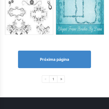
Próxima página
1