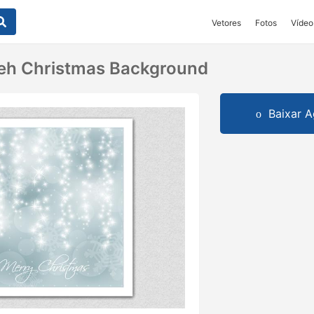
Vetores
Fotos
Vídeo
keh Christmas Background
Baixar A