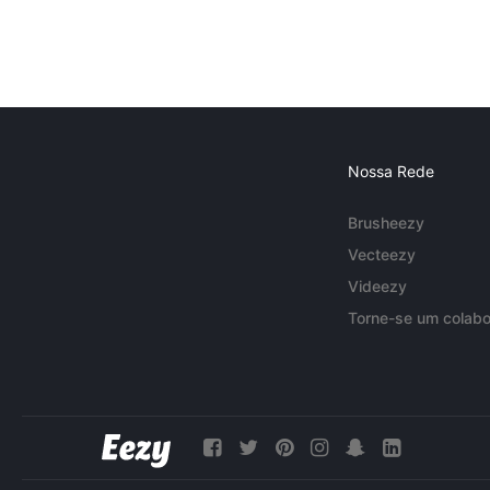
Nossa Rede
Brusheezy
Vecteezy
Videezy
Torne-se um colabo