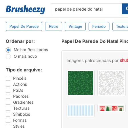
Papel De Parede
Retro
Vintage
Feriado
Textur
Ordenar por:
Papel De Parede Do Natal Pin
Melhor Resultados
O mais novo
Imagens patrocinadas por
Tipo de arquivo:
Pincéis
Actions
PSDs
Padrões
Gradientes
Texturas
Símbolos
Formas
Styles