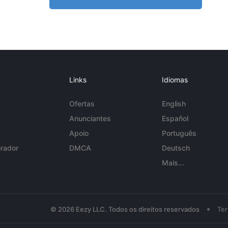
Links
Idiomas
Ofertas
English
Anunciantes
Español
Apoio
Português
rador
DMCA
Deutsch
Mais...
•
© 2026 Eezy LLC. Todos os direitos reservados
Te