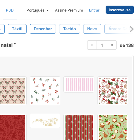
Inscreva-se
PSD
Português
Assine Premium
Entrar
o
Têxtil
Desenhar
Tecido
Novo
Árvore De Natal
 natal
de 138
1