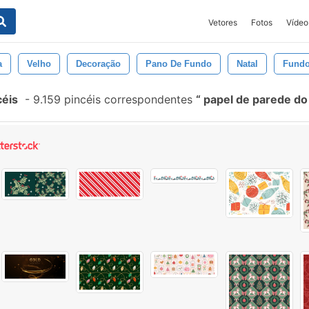
Vetores
Fotos
Vídeo
a
Velho
Decoração
Pano De Fundo
Natal
Fund
céis
-
9.159 pincéis correspondentes
papel de parede do