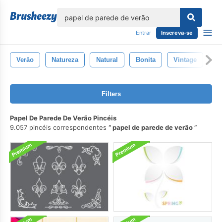
echar
Entrar
Inscreva-se
Verão
Natureza
Natural
Bonita
Vintage
Is
Filters
Papel De Parede De Verão Pincéis
9.057 pincéis correspondentes
papel de parede de verão