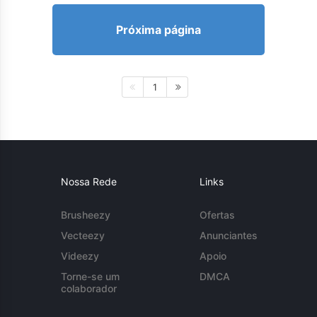
Próxima página
1
Nossa Rede
Links
Brusheezy
Ofertas
Vecteezy
Anunciantes
Videezy
Apoio
Torne-se um
DMCA
colaborador