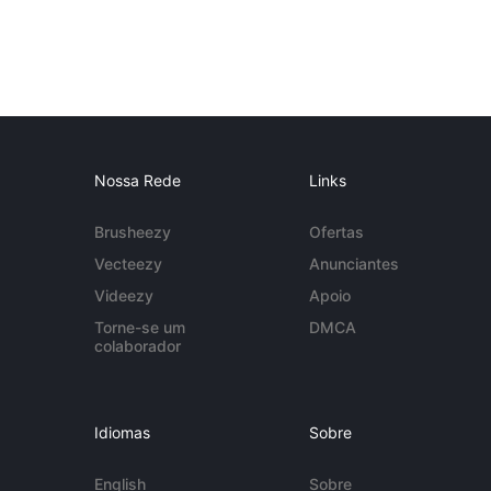
Nossa Rede
Links
Brusheezy
Ofertas
Vecteezy
Anunciantes
Videezy
Apoio
Torne-se um
DMCA
colaborador
Idiomas
Sobre
English
Sobre