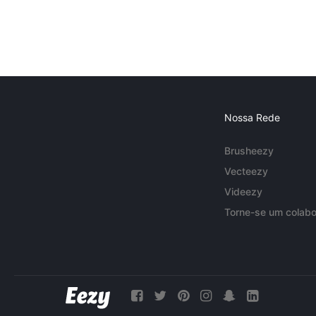
Nossa Rede
Brusheezy
Vecteezy
Videezy
Torne-se um colabo