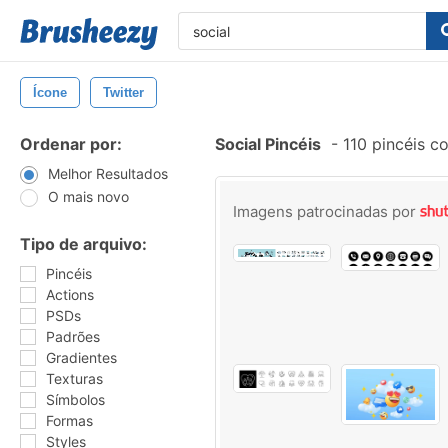
Ícone
Twitter
Ordenar por:
Social Pincéis
-
110 pincéis c
Melhor Resultados
O mais novo
Imagens patrocinadas por
Tipo de arquivo:
Pincéis
Actions
PSDs
Padrões
Gradientes
Texturas
Símbolos
Formas
Styles