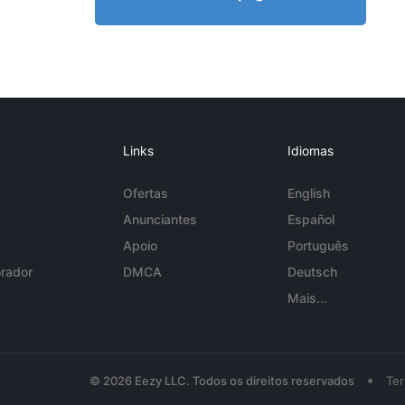
Links
Idiomas
Ofertas
English
Anunciantes
Español
Apoio
Português
rador
DMCA
Deutsch
Mais...
•
© 2026 Eezy LLC. Todos os direitos reservados
Te