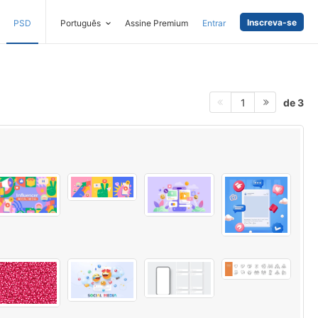
Inscreva-se
PSD
Português
Assine Premium
Entrar
de 3
1