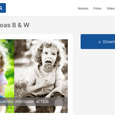
Vetores
Fotos
Vídeo
oas B & W
Downl