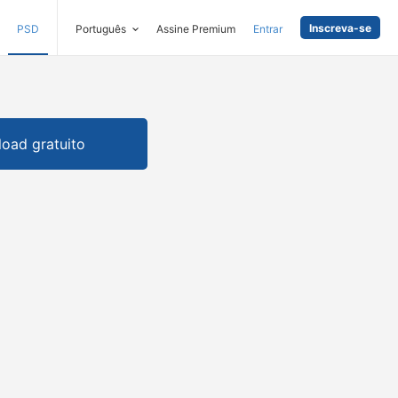
Inscreva-se
PSD
Português
Assine Premium
Entrar
oad gratuito