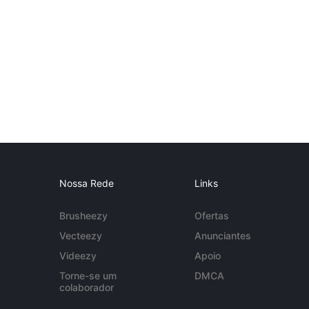
Nossa Rede
Links
Brusheezy
Ofertas
Vecteezy
Anunciantes
Videezy
Apoio
Torne-se um
DMCA
colaborador