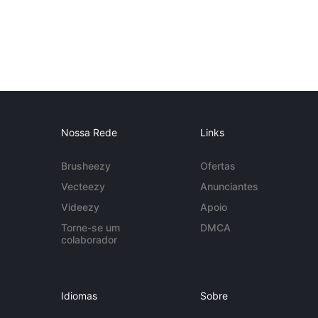
Nossa Rede
Links
Brusheezy
Ofertas
Vecteezy
Anunciantes
Videezy
Apoio
Torne-se um
DMCA
colaborador
Idiomas
Sobre