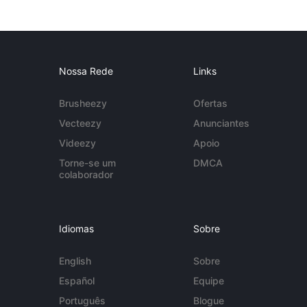
Nossa Rede
Links
Brusheezy
Ofertas
Vecteezy
Anunciantes
Videezy
Apoio
Torne-se um
DMCA
colaborador
Idiomas
Sobre
English
Sobre
Español
Equipe
Português
Blogue