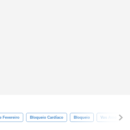
e Fevereiro
Bloqueio Cardíaco
Bloqueio
Vos Amo
R