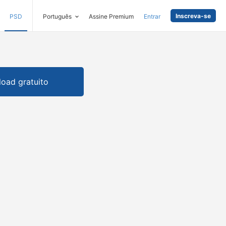
Inscreva-se
PSD
Português
Assine Premium
Entrar
oad gratuito