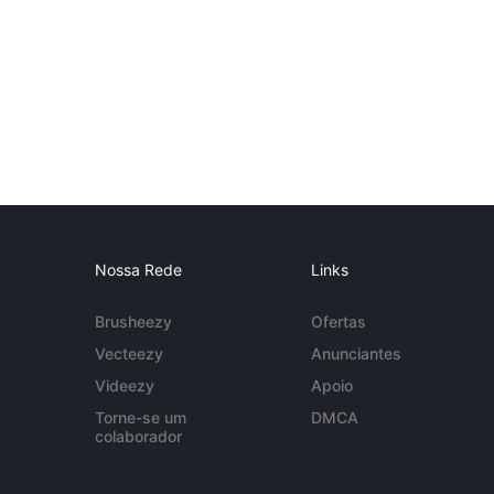
Nossa Rede
Links
Brusheezy
Ofertas
Vecteezy
Anunciantes
Videezy
Apoio
Torne-se um
DMCA
colaborador